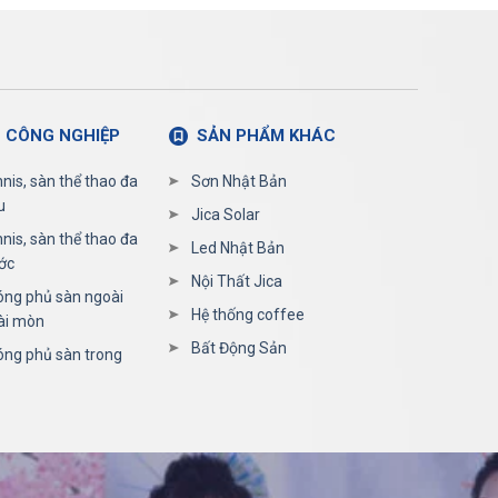
 CÔNG NGHIỆP
SẢN PHẨM KHÁC
nis, sàn thể thao đa
Sơn Nhật Bản
u
Jica Solar
nis, sàn thể thao đa
Led Nhật Bản
ớc
Nội Thất Jica
ng phủ sàn ngoài
Hệ thống coffee
ài mòn
Bất Động Sản
ng phủ sàn trong