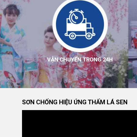
VẬN CHUYỂN TRONG 24H
SƠN CHỐNG HIỆU ỨNG THẤM LÁ SEN