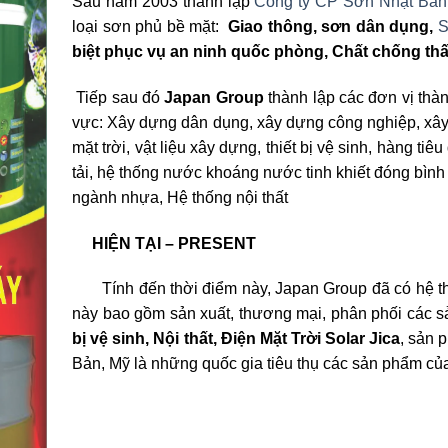
Sau năm 2003 thành lập
Công ty CP Sơn Nhật Bản
loại sơn phủ bề mặt:
Giao thông, sơn dân dụng,
S
biệt phục vụ an ninh quốc phòng, Chất chống th
Tiếp sau đó
Japan Group
thành lập các đơn vị thà
vực: Xây dựng dân dụng, xây dựng công nghiệp, xây lắ
mặt trời, vật liệu xây dựng, thiết bị vệ sinh, hàng ti
tải, hệ thống nước khoáng nước tinh khiết đóng bìn
ngành nhựa, Hệ thống nội thất
HIỆN TẠI – PRESENT
Tính đến thời điểm này, Japan Group đã có hệ thốn
này bao gồm sản xuất, thương mại, phân phối các
bị vệ sinh, Nội thất,
Điện Mặt Trời Solar Jica
, sản 
Bản, Mỹ là những quốc gia tiêu thụ các sản phẩm củ