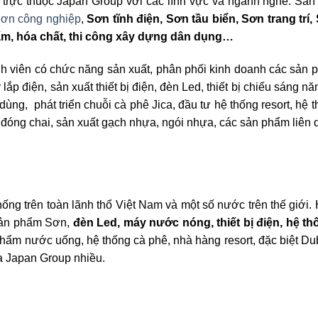
trực thuộc Japan Group với các lĩnh vực và ngành nghề: Sản
ơn công nghiệp
,
Sơn tĩnh điện, Sơn tầu biển, Sơn trang trí,
ấm, hóa chất, thi công xây dựng dân dụng…
nh viên có chức năng sản xuất, phân phối kinh doanh các sản 
p điện, sản xuất thiết bị điện, đèn Led, thiết bị chiếu sáng n
êu dùng, phát triển chuỗi cà phê Jica, đầu tư hệ thống resort, hệ 
h đóng chai, sản xuất gạch nhựa, ngói nhựa, các sản phẩm liên
g trên toàn lãnh thổ Việt Nam và một số nước trên thế giới.
 sản phẩm Sơn,
đèn Led, máy nước nóng, thiết bị điện, hệ thố
phẩm nước uống, hệ thống cà phê, nhà hàng resort, đặc biệt Du
a Japan Group nhiều.