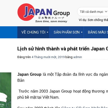
Skip
to
content
Ví dụ: Sơn chống thấ
VỀ CHÚNG TÔI
SẢN PHẨM SƠN
BẢNG MÀU 
Lịch sử hình thành và phát triển Japan
Đăng trên
4 Tháng mười một, 2019
bằng
admin
Japan Group
là một Tập đoàn đa lĩnh vực đa ngành
Bản
Trước năm 2003 Japan Group hoạt động thương mại
phủ
bề mặt tại Việt Nam.