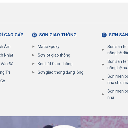
RÍ CAO CẤP
SƠN GIAO THÔNG
SƠN SÀN
ch Âm
Matic Epoxy
Sơn sân ten
năng hệ dầ
h Nhiệt
Sơn lót giao thông
Sơn sân ten
 Vân Đá
Keo Lót Giao Thông
năng hệ nư
ng Trí
Sơn giao thông dạng lỏng
Sơn men bó
 Gỗ
nhà chịu m
Sơn men bó
nhà