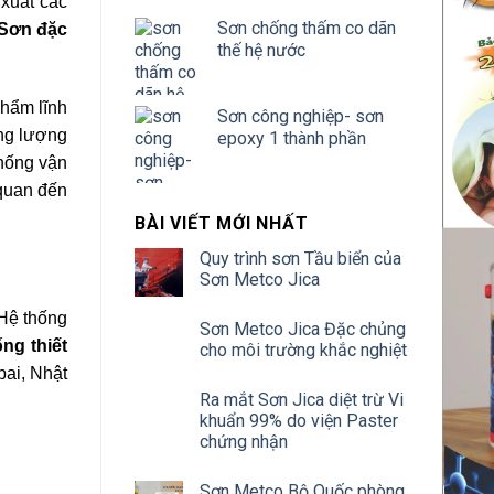
 xuất các
Sơn chống thấm co dãn
 Sơn đặc
thế hệ nước
phẩm lĩnh
Sơn công nghiệp- sơn
ăng lượng
epoxy 1 thành phần
thống vận
 quan đến
BÀI VIẾT MỚI NHẤT
Quy trình sơn Tầu biển của
Sơn Metco Jica
 Hệ thống
Sơn Metco Jica Đặc chủng
ng thiết
cho môi trường khắc nghiệt
bai, Nhật
Ra mắt Sơn Jica diệt trừ Vi
khuẩn 99% do viện Paster
chứng nhận
Sơn Metco Bộ Quốc phòng