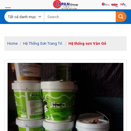
Skip
to
content
Home
/
Hệ Thống Sơn Trang Trí.
/
Hệ thống sơn Vân Gỗ