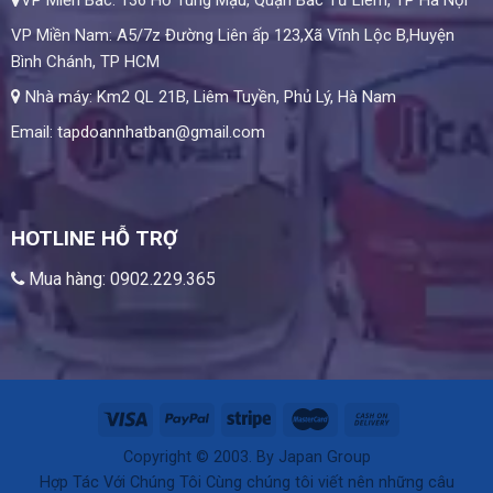
VP Miền Nam: A5/7z Đường Liên ấp 123,Xã Vĩnh Lộc B,Huyện
Bình Chánh, TP HCM
Nhà máy: Km2 QL 21B, Liêm Tuyền, Phủ Lý, Hà Nam
Email: tapdoannhatban@gmail.com
HOTLINE HỖ TRỢ
Mua hàng: 0902.229.365
Copyright © 2003. By Japan Group
Hợp Tác Với Chúng Tôi Cùng chúng tôi viết nên những câu