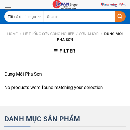
Skip
to
content
HOME
/
HỆ THỐNG SƠN CÔNG NGHIỆP
/
SƠN ALKYD
/
DUNG MÔI
PHA SƠN
FILTER
Dung Môi Pha Sơn
No products were found matching your selection.
DANH MỤC SẢN PHẨM