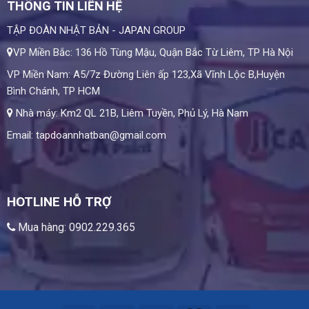
THÔNG TIN LIÊN HỆ
TẬP ĐOÀN NHẬT BẢN - JAPAN GROUP
VP Miền Bắc: 136 Hồ Tùng Mậu, Quận Bắc Từ Liêm, TP Hà Nội
VP Miền Nam: A5/7z Đường Liên ấp 123,Xã Vĩnh Lộc B,Huyện
Bình Chánh, TP HCM
Nhà máy: Km2 QL 21B, Liêm Tuyền, Phủ Lý, Hà Nam
Email: tapdoannhatban@gmail.com
HOTLINE HỖ TRỢ
Mua hàng: 0902.229.365